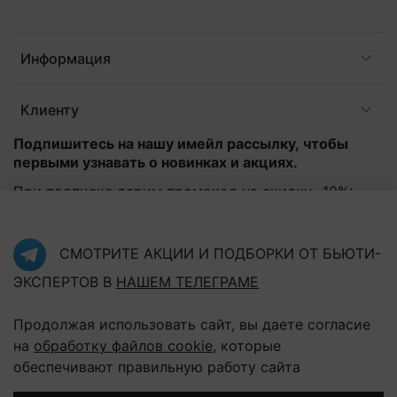
Информация
Клиенту
Подпишитесь на нашу имейл рассылку, чтобы
первыми узнавать о новинках и акциях.
При подписке дарим промокод на скидку -10%:
Эл. почта
*
СМОТРИТЕ АКЦИИ И ПОДБОРКИ ОТ БЬЮТИ-
ЭКСПЕРТОВ В
НАШЕМ ТЕЛЕГРАМЕ
Подписаться
Продолжая использовать сайт, вы даете согласие
Нажав на кнопку "Подписаться", Вы соглашаетесь с
политикой конфиденциальности
на
обработку файлов cookie
, которые
обеспечивают правильную работу сайта