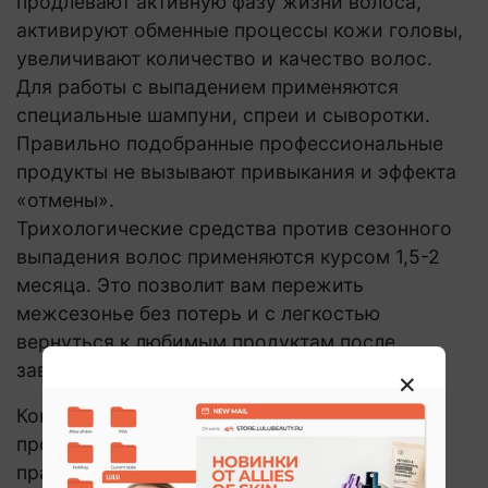
продлевают активную фазу жизни волоса,
активируют обменные процессы кожи головы,
увеличивают количество и качество волос.
Для работы с выпадением применяются
специальные шампуни, спреи и сыворотки.
Правильно подобранные профессиональные
продукты не вызывают привыкания и эффекта
«отмены».
Трихологические средства против сезонного
выпадения волос применяются курсом 1,5-2
месяца. Это позволит вам пережить
межсезонье без потерь и с легкостью
вернуться к любимым продуктам после
завершения специального ухода.
Консультанты LULU помогут вам с подбором
продуктов и подробно проконсультируют по
правильному способу применения. Все для