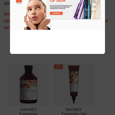
красоты ваших волос!
Бонус для тех, кто дочитал до конца —
промокод БЛОГ на скидку -10% на все, кроме
аутлета!
-30%
DAVINES
DAVINES
Energizing
Energizing Gel