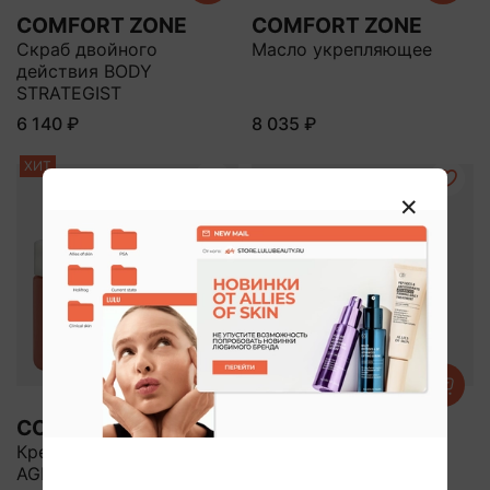
COMFORT ZONE
COMFORT ZONE
Скраб двойного
Масло укрепляющее
действия BODY
STRATEGIST
6 140 ₽
8 035 ₽
ХИТ
COMFORT ZONE
COMFORT ZONE
Крем укрепляющий D-
Скраб для тела
AGE
TRANQUILLITY