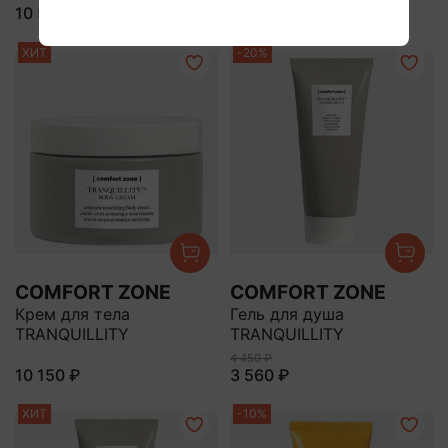
10 525 ₽
7 980 ₽
ХИТ
-20%
COMFORT ZONE
COMFORT ZONE
Крем для тела
Гель для душа
TRANQUILLITY
TRANQUILLITY
4 450 ₽
10 150 ₽
3 560 ₽
ХИТ
-10%