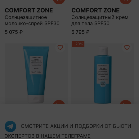
COMFORT ZONE
COMFORT ZONE
Солнцезащитное
Солнцезащитный крем
молочко-спрей SPF30
для тела SPF50
5 075 ₽
5 795 ₽
-20%
COMFORT ZONE
COMFORT ZONE
Крем после загара для
Гель для душа 2в1
СМОТРИТЕ АКЦИИ И ПОДБОРКИ ОТ БЬЮТИ-
лица и тела
4 090 ₽
ЭКСПЕРТОВ В
НАШЕМ ТЕЛЕГРАМЕ