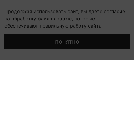
5 075 ₽
3 272 ₽
Продолжая использовать сайт, вы даете согласие
на
обработку файлов cookie
, которые
обеспечивают правильную работу сайта
понятно
Главная
Поиск
Корзина
Избранное
Профиль
COMFORT ZONE
COMFORT ZONE
Гель алоэ после загара
Двухфазовый
ремоделирующий спрей
для ног BODY
STRATEGIST
3 595 ₽
6 780 ₽