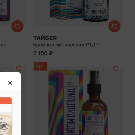
ТАЙGER
бис
Крем косметический РТД-1
2 150 ₽
ХИТ