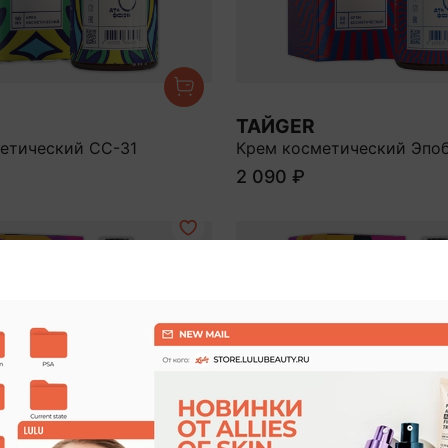
ТАЙGER
етический СС-31
Крем косметический Эпо
2 090 ₽