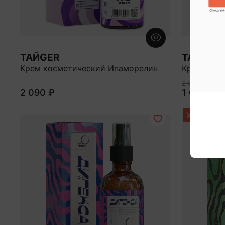
ТАЙGER
ТАЙGER
Крем косметический Ипаморелин
Крем косм
2 090 ₽
2 090 ₽
1 045 ₽
ХИТ