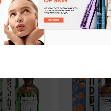
ТАЙGER
етический ТБ-500
Крем косметический БПЦ
2 090 ₽