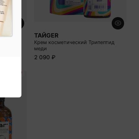
ТАЙGER
-157
Крем косметический Трипептид
меди
2 090 ₽