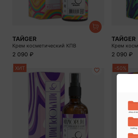
ТАЙGER
ТАЙGER
Крем косметический КПВ
Крем косм
2 090 ₽
2 090 ₽
ХИТ
-50%