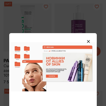
ХИТ
PAULA'S CHOICE
PAULA'S CHOICE
Сыворотка с
Сыворотка с
азелаиновой кислотой
ниацинамидом 20%
10%
7 500 ₽
9 900 ₽
Новинка