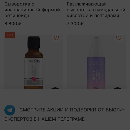
Сыворотка с
Разглаживающая
инновационной формой
сыворотка с миндальной
ретиноида
кислотой и пептидами
8 800 ₽
7 300 ₽
ХИТ
REJUDICARE
PSA
СМОТРИТЕ АКЦИИ И ПОДБОРКИ ОТ БЬЮТИ-
2CRM Sal Сыворотка для
Мультифункциональная
жирной кожи с
сыворотка с пептидами
ЭКСПЕРТОВ В
НАШЕМ ТЕЛЕГРАМЕ
салициловой кислотой
и ниацинамидом