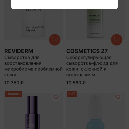
REVIDERM
COSMETICS 27
Сыворотка для
Себорегулирующая
восстановления
сыворотка-флюид для
микробиома проблемной
кожи, склонной к
кожи
высыпаниям
10 350 ₽
10 560 ₽
Новинка
ХИТ