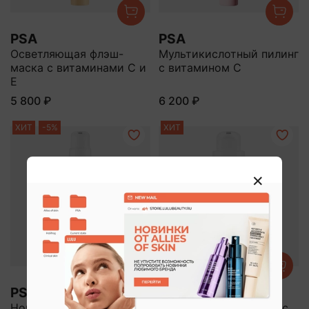
PSA
PSA
Осветляющая флэш-
Мультикислотный пилинг
маска с витаминами С и
с витамином С
Е
5 800 ₽
6 200 ₽
ХИТ
-5%
ХИТ
PSA
PSA
Ночная мультикислотная
Обновляющий бустер с