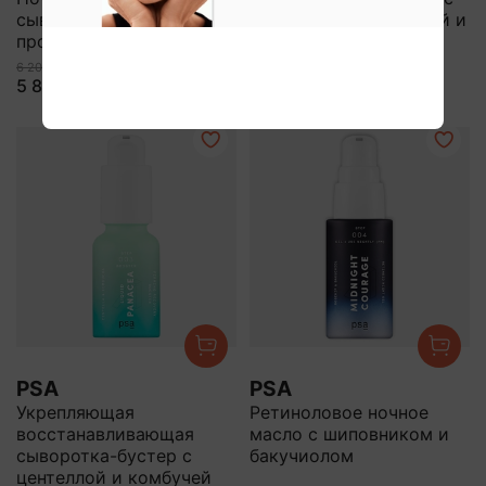
сыворотка с
салициловой кислотой и
пробиотиками
бакучиолом
6 200 ₽
5 890 ₽
4 200 ₽
PSA
PSA
Укрепляющая
Ретиноловое ночное
восстанавливающая
масло с шиповником и
сыворотка-бустер с
бакучиолом
центеллой и комбучей