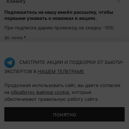
Клиенту
Подпишитесь на нашу имейл рассылку, чтобы
первыми узнавать о новинках и акциях.
При подписке дарим промокод на скидку -10%:
Эл. почта
*
Подписаться
СМОТРИТЕ АКЦИИ И ПОДБОРКИ ОТ БЬЮТИ-
ЭКСПЕРТОВ В
НАШЕМ ТЕЛЕГРАМЕ
Нажав на кнопку "Подписаться", Вы соглашаетесь с
политикой конфиденциальности
Продолжая использовать сайт, вы даете согласие
на
обработку файлов cookie
, которые
обеспечивают правильную работу сайта
В корзину
понятно
Главная
Поиск
Корзина
Избранное
Профиль