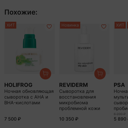
Похожие:
ХИТ
Новинка
ХИТ
HOLIFROG
REVIDERM
PSA
Ночная обновляющая
Сыворотка для
Ночна
сыворотка с AHA и
восстановления
мульт
BHA-кислотами
микробиома
сывор
проблемной кожи
проби
6 200 ₽
7 500 ₽
10 350 ₽
5 890