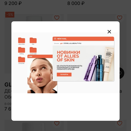
9 200 ₽
8 000 ₽
-5%
GLYTONE
A.G.E.STOP
ДЕФЕКТ УПАКОВКИ:
Маска-пилинг для лица
Обновляющий гель
8 000 ₽
7 600 ₽
8 600 ₽