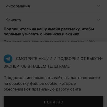
Информация
Клиенту
Подпишитесь на нашу имейл рассылку, чтобы
первыми узнавать о новинках и акциях.
При подписке дарим промокод на скидку -10%:
Эл. почта
*
СМОТРИТЕ АКЦИИ И ПОДБОРКИ ОТ БЬЮТИ-
ЭКСПЕРТОВ В
НАШЕМ ТЕЛЕГРАМЕ
Подписаться
Продолжая использовать сайт, вы даете согласие
Нажав на кнопку "Подписаться", Вы соглашаетесь с
политикой конфиденциальности
на
обработку файлов cookie
, которые
обеспечивают правильную работу сайта
понятно