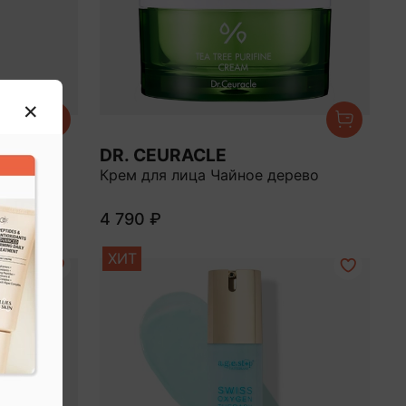
NS
DR. CEURACLE
 3D
Крем для лица Чайное дерево
м
4 790 ₽
ХИТ