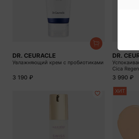
DR. CEURACLE
DR. CEU
Увлажняющий крем с пробиотиками
Успокаива
Cica Regen
3 190 ₽
3 990 ₽
ХИТ