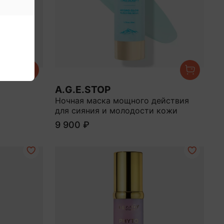
A.G.E.STOP
Ночная маска мощного действия
для сияния и молодости кожи
9 900 ₽