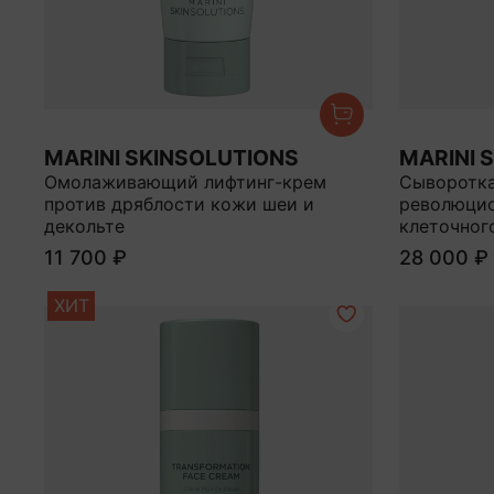
MARINI SKINSOLUTIONS
MARINI 
Омолаживающий лифтинг-крем
Сыворотка
против дряблости кожи шеи и
революци
декольте
клеточног
11 700 ₽
28 000 ₽
ХИТ