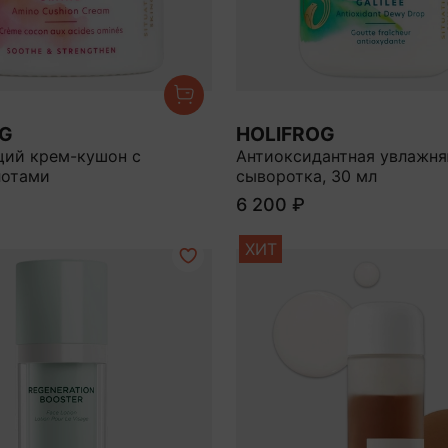
OG
HOLIFROG
ий крем-кушон с
Антиоксидантная увлажн
лотами
сыворотка, 30 мл
6 200 ₽
ХИТ