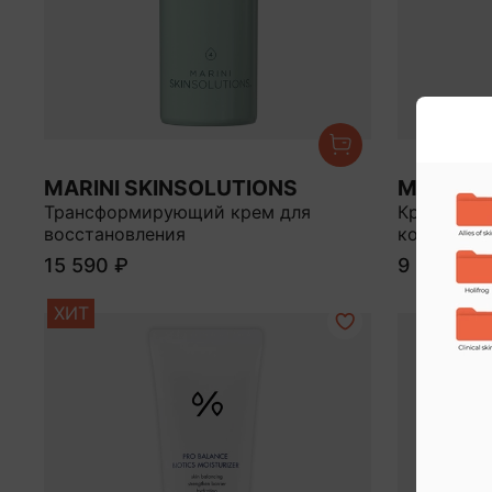
MARINI SKINSOLUTIONS
MARINI 
Трансформирующий крем для
Крем для 
восстановления
комплекс
15 590 ₽
9 500 ₽
ХИТ