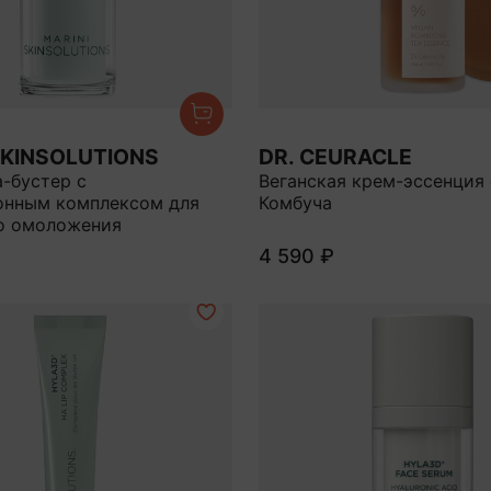
SKINSOLUTIONS
DR. CEURACLE
-бустер с
Веганская крем-эссенция 
онным комплексом для
Комбуча
о омоложения
4 590 ₽