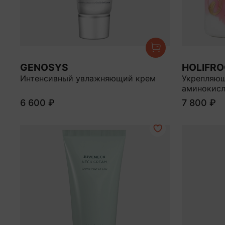
GENOSYS
HOLIFR
Интенсивный увлажняющий крем
Укрепляющ
аминокис
6 600 ₽
7 800 ₽