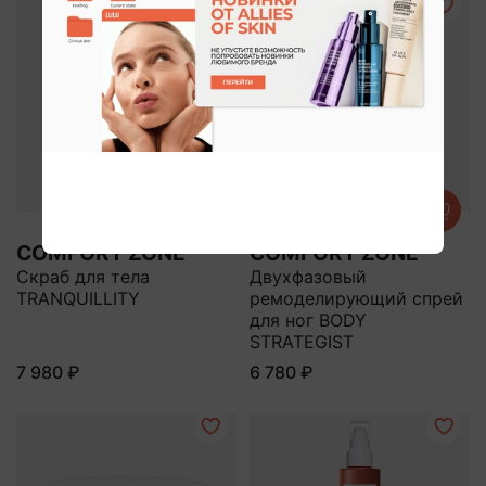
COMFORT ZONE
COMFORT ZONE
Скраб для тела
Двухфазовый
TRANQUILLITY
ремоделирующий спрей
для ног BODY
STRATEGIST
7 980 ₽
6 780 ₽