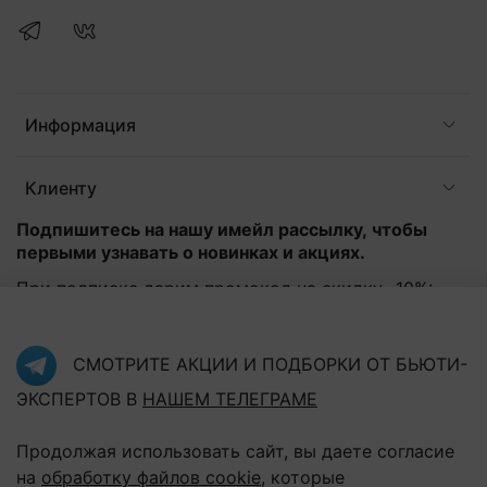
Информация
Клиенту
Подпишитесь на нашу имейл рассылку, чтобы
первыми узнавать о новинках и акциях.
При подписке дарим промокод на скидку -10%:
Эл. почта
*
СМОТРИТЕ АКЦИИ И ПОДБОРКИ ОТ БЬЮТИ-
ЭКСПЕРТОВ В
НАШЕМ ТЕЛЕГРАМЕ
Подписаться
Продолжая использовать сайт, вы даете согласие
Нажав на кнопку "Подписаться", Вы соглашаетесь с
политикой конфиденциальности
на
обработку файлов cookie
, которые