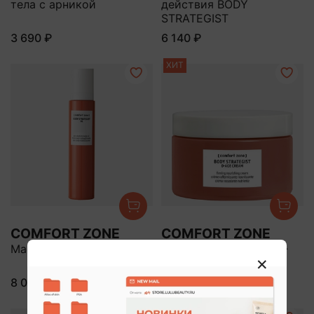
тела с арникой
действия BODY
STRATEGIST
3 690 ₽
6 140 ₽
ХИТ
COMFORT ZONE
COMFORT ZONE
Масло укрепляющее
Крем укрепляющий D-
AGE
8 035 ₽
10 525 ₽