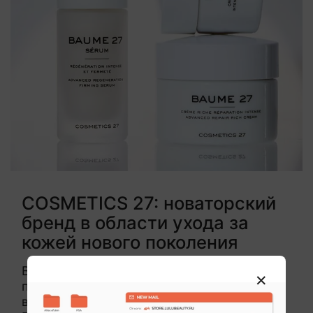
COSMETICS 27: новаторский
бренд в области ухода за
кожей нового поколения
В ЛУЛУ пополнение – французский
премиум-бренд, который делает ставку на
восстановление и регенерацию кожи.