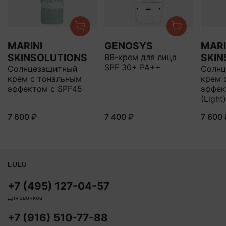
MARINI
GENOSYS
MARI
SKINSOLUTIONS
SKIN
BB-крем для лица
SPF 30+ PA++
Солнцезащитный
Солнц
крем с тональным
крем 
эффектом с SPF45
эффек
(Light)
7 600 ₽
7 400 ₽
7 600 
LULU
+7 (495) 127-04-57
Для звонков
+7 (916) 510-77-88