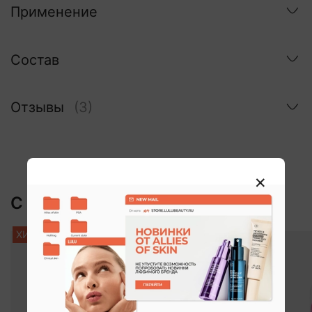
Применение
Состав
Отзывы
(3)
С этим покупают:
ХИТ
-5%