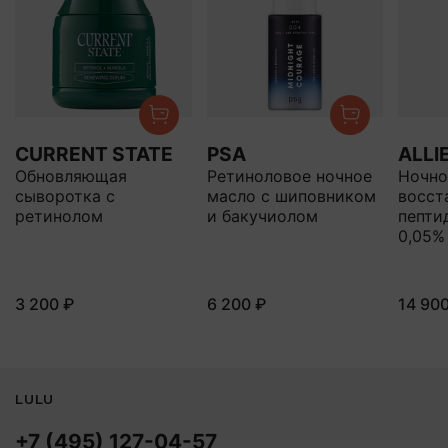
CURRENT STATE
PSA
ALLI
Обновляющая
Ретиноловое ночное
Ночно
сыворотка с
масло с шиповником
восст
ретинолом
и бакучиолом
пепти
0,05%
3 200 ₽
6 200 ₽
14 90
LULU
+7 (495) 127-04-57