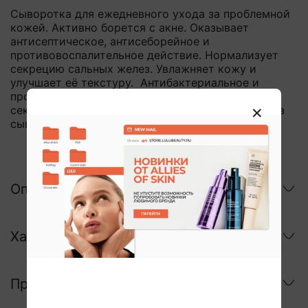
Сыворотка для ежедневного ухода за проблемной
кожей. Активно борется с акне. Оказывает
антисептическое, антисеборейное и
противовоспалительное действие. Нормализует
секрецию сальных желез. Увлажняет кожу и
улучшает её текстуру. Антибактериальное и
противовоспалительное действие. Регулирует
секрецию кожного сала. Легкая жидкая текстура
сыворотки.
Описание
Характеристики
Применение