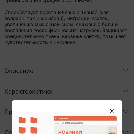
процессы регенерации в организме.
Способствует восстановлению тканей (как
волокон, так и мембран), миграции клеток,
увеличению мышечной силы, снижению боли и
воспаления после физических нагрузок. Защищает
соединительную ткань, нервные клетки, повышает
чувствительность к инсулину.
Описание
Характеристики
Применение
Состав