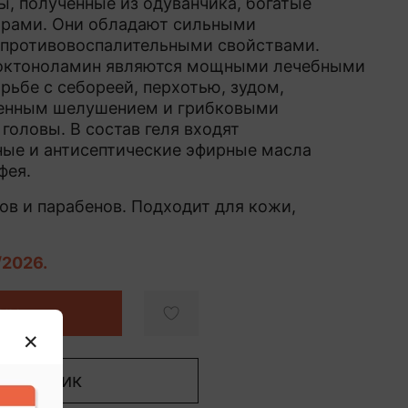
, полученные из одуванчика, богатые
арами. Они обладают сильными
 противовоспалительными свойствами.
роктоноламин являются мощными лечебными
рьбе с себореей, перхотью, зудом,
енным шелушением и грибковыми
головы. В состав геля входят
ые и антисептические эфирные масла
фея.
ов и парабенов. Подходит для кожи,
/2026.
ну
 в 1 клик