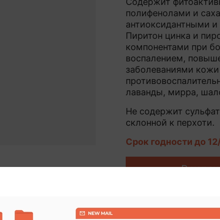
Содержит фитоактивы
полифенолами и сах
антиоксидантными и
Пиритон цинка и пи
компонентами при бо
воспалением, повыш
заболеваниями кожи 
противовоспалительн
лаванды, мирра, шал
Не содержит сульфат
склонной к перхоти.
Срок годности до 12
В корзи
Купить