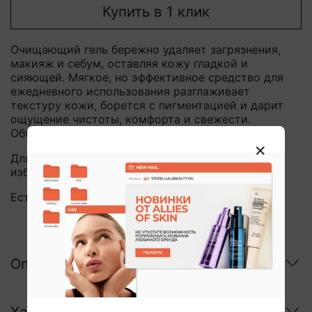
Купить в 1 клик
Очищающий гель бережно удаляет загрязнения,
макияж и себум, оставляя кожу гладкой и
сияющей. Мягкое, но эффективное средство для
ежедневного использования разглаживает
текстуру кожи, борется с пигментацией и дарит
ощущение чистоты, комфорта и свежести.
Объем: 150 мл
Для всех типов кожи, особенно для тусклой и с
избыточной выработкой себума.
Есть повреждения на внешней упаковке.
Описание
Характеристики