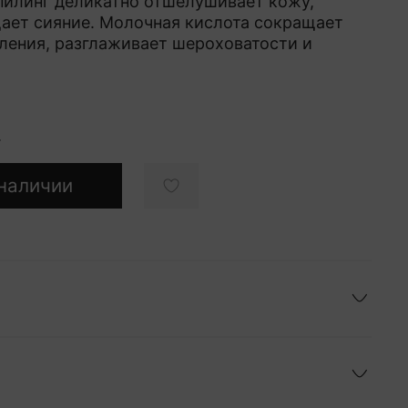
пилинг деликатно отшелушивает кожу,
ает сияние. Молочная кислота сокращает
ления, разглаживает шероховатости и
.
наличии