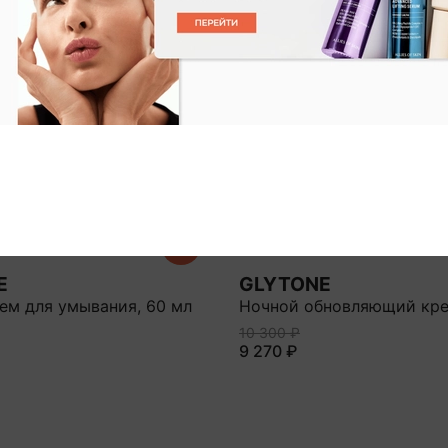
E
GLYTONE
ем для умывания, 60 мл
Ночной обновляющий кр
10 300 ₽
9 270 ₽