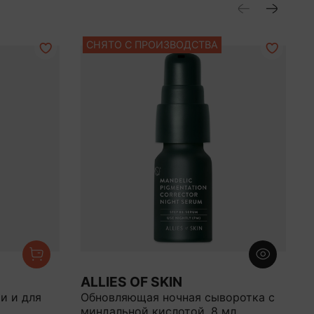
СНЯТО С ПРОИЗВОДСТВА
ALLIES OF SKIN
и и для
Обновляющая ночная сыворотка с
О
миндальной кислотой, 8 мл
м