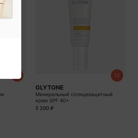
GLYTONE
ем
Минеральный солнцезащитный
крем SPF 40+
5 200 ₽