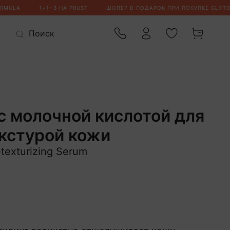
с молочной кислотой для
екстурой кожи
etexturizing Serum