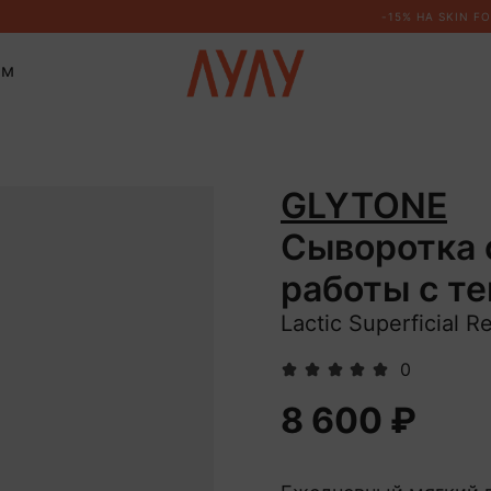
ом
GLYTONE
Сыворотка 
работы с т
Lactic Superficial R
0
8 600 ₽