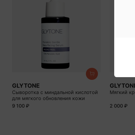
GLYTONE
GLYTON
Сыворотка с миндальной кислотой
Мягкий кр
для мягкого обновления кожи
9 100 ₽
2 000 ₽