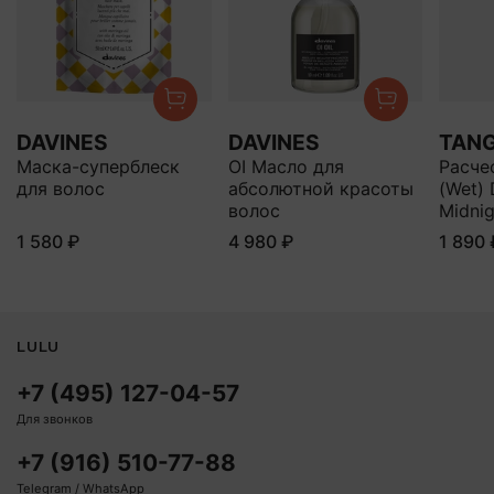
DAVINES
DAVINES
TANG
Маска-суперблеск
OI Масло для
Расчес
для волос
абсолютной красоты
(Wet) 
волос
Midnig
1 580 ₽
4 980 ₽
1 890 
LULU
+7 (495) 127-04-57
Для звонков
+7 (916) 510-77-88
Telegram / WhatsApp