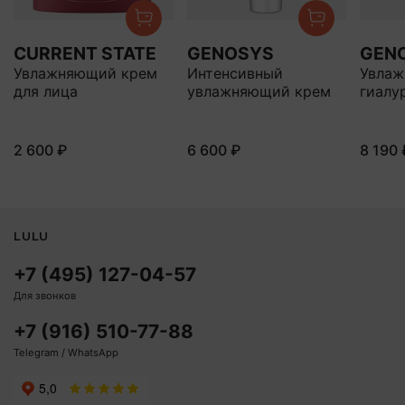
CURRENT STATE
GENOSYS
GEN
Увлажняющий крем
Интенсивный
Увла
для лица
увлажняющий крем
гиалу
2 600 ₽
6 600 ₽
8 190 
LULU
+7 (495) 127-04-57
Для звонков
+7 (916) 510-77-88
Telegram / WhatsApp