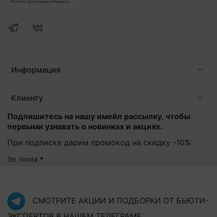
Информация
Клиенту
Подпишитесь на нашу имейл рассылку, чтобы
первыми узнавать о новинках и акциях.
При подписке дарим промокод на скидку -10%:
Эл. почта
*
Подписаться
СМОТРИТЕ АКЦИИ И ПОДБОРКИ ОТ БЬЮТИ-
ЭКСПЕРТОВ В
НАШЕМ ТЕЛЕГРАМЕ
Нажав на кнопку "Подписаться", Вы соглашаетесь с