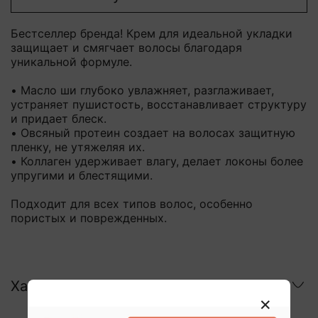
Бестселлер бренда! Крем для идеальной укладки
защищает и смягчает волосы благодаря
уникальной формуле.
• Масло ши глубоко увлажняет, разглаживает,
устраняет пушистость, восстанавливает структуру
и придает блеск.
• Овсяный протеин создает на волосах защитную
пленку, не утяжеляя их.
• Коллаген удерживает влагу, делает локоны более
упругими и блестящими.
Подходит для всех типов волос, особенно
пористых и поврежденных.
Характеристики