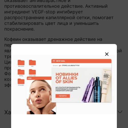
оказывает антивозрастное и
противовоспалительное действие. Активный
ингредиент VEGF-stop ингибирует
распространение капиллярной сетки, помогает
стабилизировать цвет лица и уменьшить
покраснение.
Кофеин оказывает дренажное действие на
перегруженные и расширенные капилляры, что
является эффективной формой мягкой сосудистой
тренировки.
Цинк обеспечивает поддерживающий
противовоспалительный эффект.
Формула сыворотки великолепно совместима с
кожей, обеспечивает интенсивный и стойкий
эффект.
Характеристики