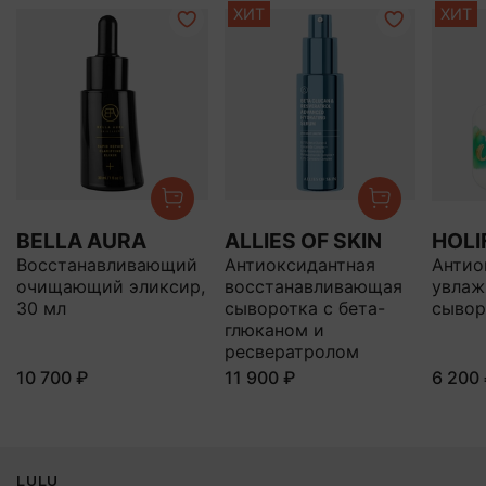
ХИТ
ХИТ
BELLA AURA
ALLIES OF SKIN
HOLI
Восстанавливающий
Антиоксидантная
Антио
очищающий эликсир,
восстанавливающая
увла
30 мл
сыворотка с бета-
сывор
глюканом и
ресвератролом
10 700 ₽
11 900 ₽
6 200
LULU