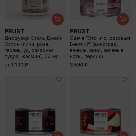
PRUST
PRUST
Диффузор Стать Джейн
Свеча "Это что, розовый
Остин (личи, роза,
Бентли?" (виноград,
герань, уд, сахарная
ваниль, вино, зеленые
пудра, жасмин), 33 мл
ноты, персик)
от
1 190 ₽
3 590 ₽