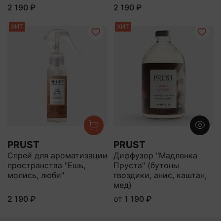
2 190 ₽
2 190 ₽
ХИТ
ХИТ
PRUST
PRUST
Спрей для ароматизации
Диффузор "Мадленка
пространства "Ешь,
Пруста" (бутоны
молись, люби"
гвоздики, анис, каштан,
мед)
2 190 ₽
от
1 190 ₽