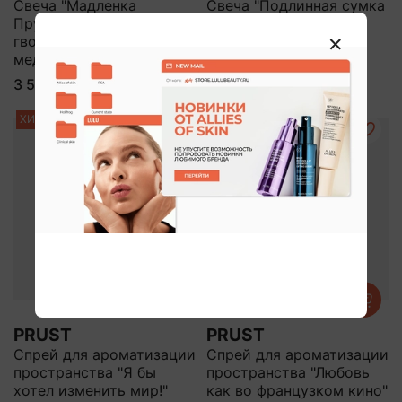
Свеча "Мадленка
Свеча "Подлинная сумка
Пруста" (бутоны
Биркин" (кожа, кедр,
гвоздики, анис, каштан,
тмин, пачули, тимьян,
мед)
сандал)
3 590 ₽
3 590 ₽
ХИТ
PRUST
PRUST
Спрей для ароматизации
Спрей для ароматизации
пространства "Я бы
пространства "Любовь
хотел изменить мир!"
как во французком кино"