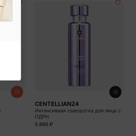
CENTELLIAN24
с
Интенсивная сыворотка для лица с
ПДРН
5 890 ₽