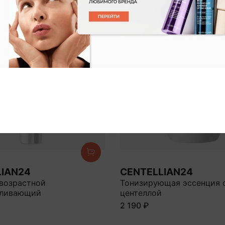
LIAN24
CENTELLIAN24
возрастной
Тонизирующая эссенция 
вливающий
центеллой
2 190 ₽