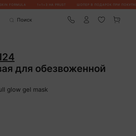
N24
вая для обезвоженной
ll glow gel mask