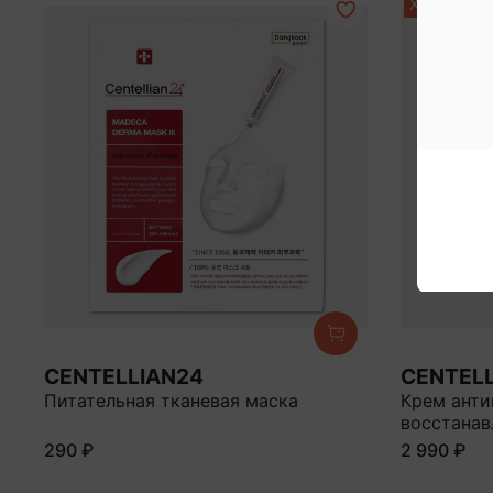
ХИТ
CENTELLIAN24
CENTEL
Питательная тканевая маска
Крем анти
восстана
290 ₽
2 990 ₽