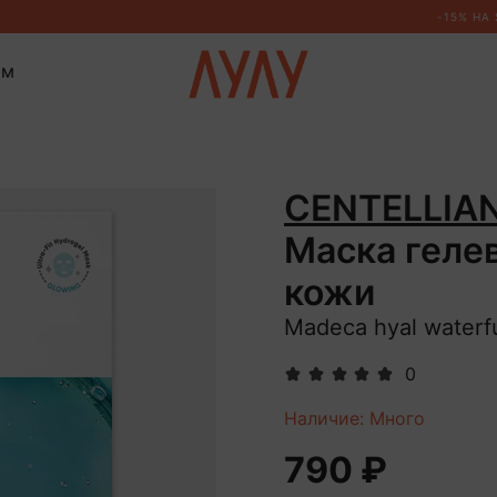
ом
CENTELLIA
Маска геле
кожи
Madeca hyal waterfu
0
Наличие: Много
790 ₽