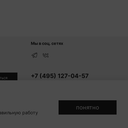
Мы в соц. сетях
+7 (495) 127-04-57
ться
Для звонков
итикой
+7 (916) 510-77-88
Telegram / WhatsApp
понятно
авильную работу