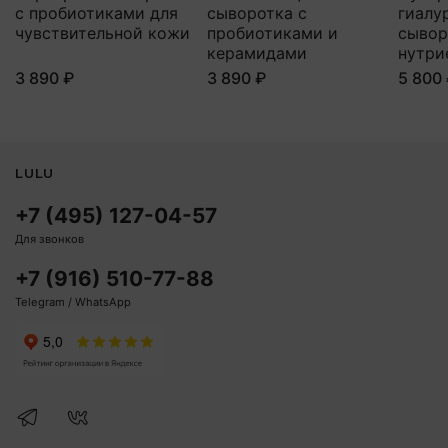
с пробиотиками для
сыворотка с
гиалу
чувствительной кожи
пробиотиками и
сывор
керамидами
нутри
3 890 ₽
3 890 ₽
5 800
LULU
+7 (495) 127-04-57
Для звонков
+7 (916) 510-77-88
Telegram / WhatsApp