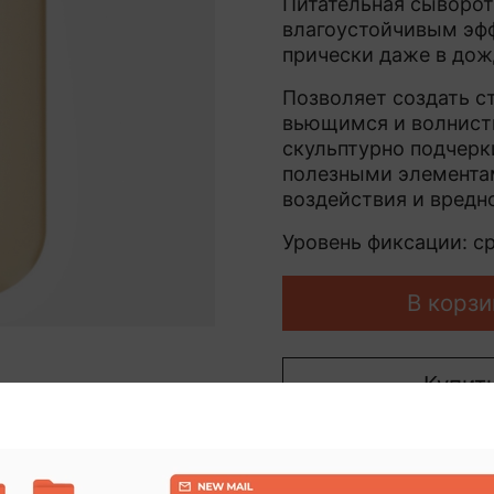
Питательная сыворот
влагоустойчивым эф
прически даже в дож
Позволяет создать с
вьющимся и волнист
скульптурно подчерк
полезными элементам
воздействия и вредн
Уровень фиксации: с
В корзи
Купить