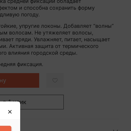
ка средней фиксации обладает
фектом и способна сохранить форму
дливую погоду.
тойкие, упругие локоны. Добавляет “волны”
ым волосам. Не утяжеляет волосы,
ивает пряди. Увлажняет, питает, насыщает
и. Активная защита от термического
ого влияния городской среды.
редняя фиксация.
ну
 в 1 клик