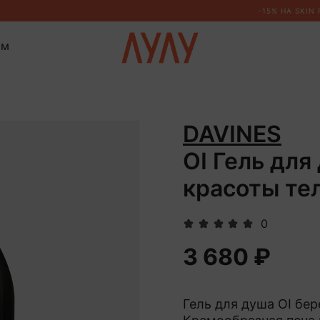
ом
DAVINES
OI Гель для
красоты те
0
3 680 ₽
Гель для душа OI бе