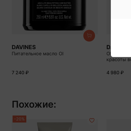
DAVINES
DAVINES
Питательное масло OI
OI Шампун
красоты в
7 240 ₽
4 980 ₽
Похожие:
-20%