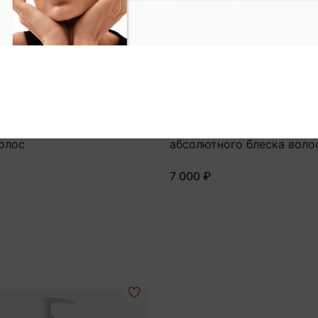
DAVINES
ь для абсолютной
OI Жидкий эликсир для
олос
абсолютного блеска воло
7 000 ₽