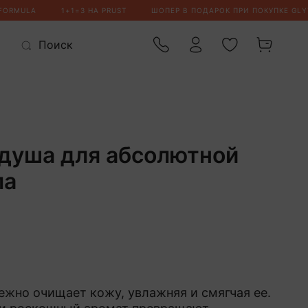
 душа для абсолютной
ла
режно очищает кожу, увлажняя и смягчая ее.