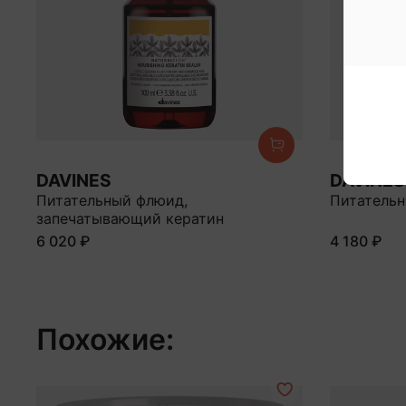
DAVINES
DAVINES
Питательный флюид,
Питатель
запечатывающий кератин
6 020 ₽
4 180 ₽
Похожие: