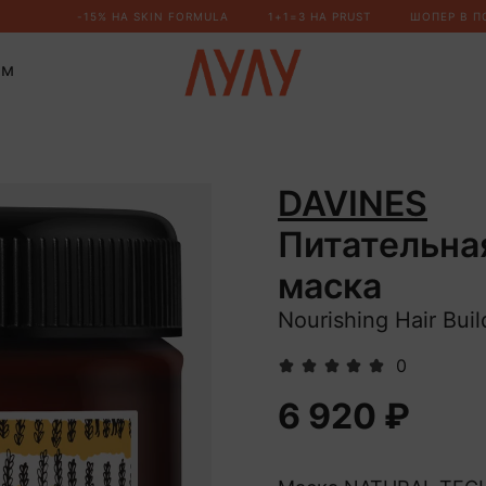
ом
DAVINES
Питательна
маска
Nourishing Hair Bui
0
6 920 ₽