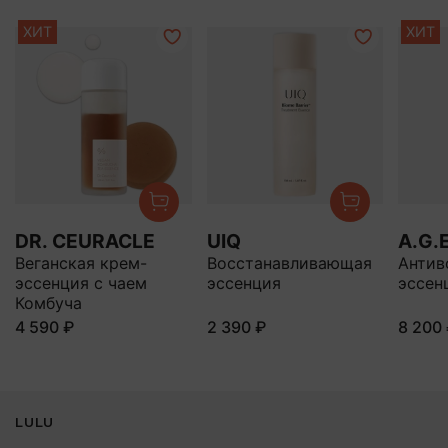
ХИТ
ХИТ
DR. CEURACLE
UIQ
A.G.
Веганская крем-
Восстанавливающая
Антив
эссенция с чаем
эссенция
эссен
Комбуча
4 590 ₽
2 390 ₽
8 200
LULU