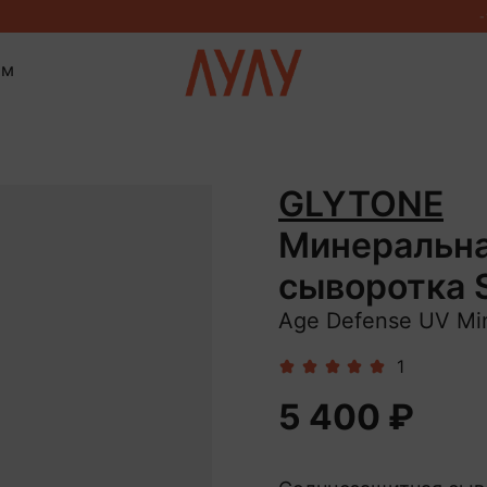
ом
GLYTONE
Минеральна
сыворотка 
Age Defense UV Mi
1
5 400 ₽