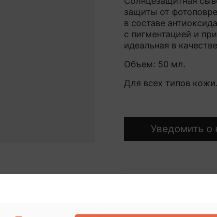
Солнцезащитная сыв
защиты от фотоповре
в составе антиоксид
с пигментацией и при
идеальная в качеств
Объем: 50 мл.
Для всех типов кожи
Уведомить о 
Описание