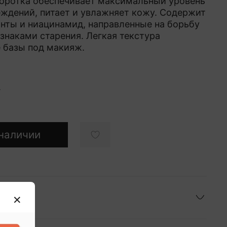
оротка обеспечивает максимальный уровень
ждений, питает и увлажняет кожу. Содержит
анты и ниацинамид, направленные на борьбу
знаками старения. Легкая текстура
е базы под макияж.
.
наличии