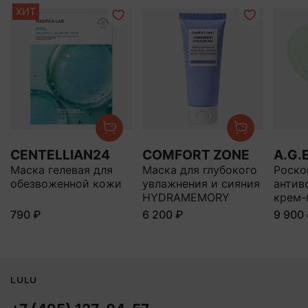
ХИТ
CENTELLIAN24
COMFORT ZONE
A.G.
Маска гелевая для
Маска для глубокого
Роско
обезвоженной кожи
увлажнения и сияния
антив
HYDRAMEMORY
крем-
790 ₽
6 200 ₽
9 900
LULU