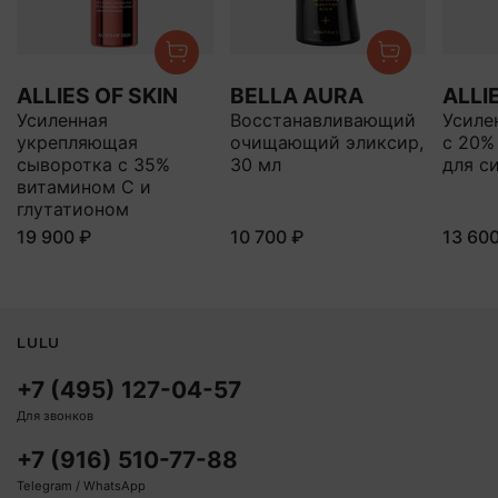
ALLIES OF SKIN
BELLA AURA
ALLI
Усиленная
Восстанавливающий
Усиле
укрепляющая
очищающий эликсир,
с 20%
сыворотка с 35%
30 мл
для с
витамином С и
глутатионом
19 900 ₽
10 700 ₽
13 60
LULU
+7 (495) 127-04-57
Для звонков
+7 (916) 510-77-88
Telegram / WhatsApp