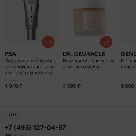
PSA
DR. CEURACLE
GEN
Осветляющий крем с
Веганский гель-крем
Интен
диоевой кислотой и
с чаем комбуча
увлаж
экстрактом кипрея
5 200 ₽
4 940 ₽
4 590 ₽
6 600
LULU
+7 (495) 127-04-57
Для звонков