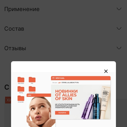
Применение
Состав
Отзывы
С этим покупают:
ХИТ
-20%