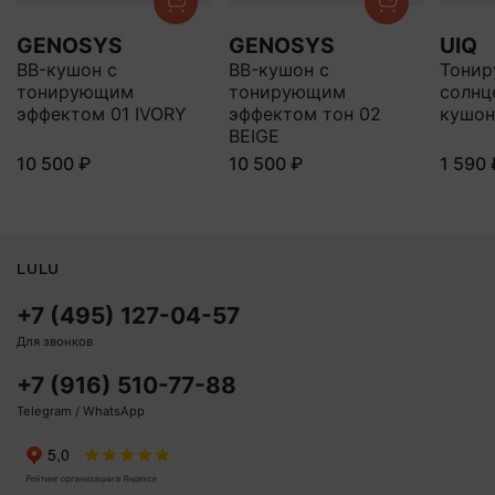
GENOSYS
GENOSYS
UIQ
BB-кушон с
BB-кушон с
Тони
тонирующим
тонирующим
солнц
эффектом 01 IVORY
эффектом тон 02
кушон
BEIGE
10 500 ₽
10 500 ₽
1 590 
LULU
+7 (495) 127-04-57
Для звонков
+7 (916) 510-77-88
Telegram / WhatsApp