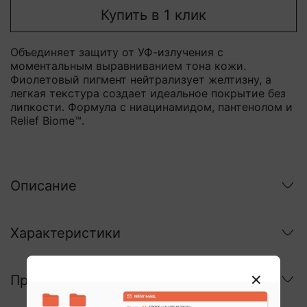
Купить в 1 клик
Объединяет защиту от УФ-излучения с
моментальным выравниванием тона кожи.
Фиолетовый пигмент нейтрализует желтизну, а
легкая текстура создает идеальное покрытие без
липкости. Формула с ниацинамидом, пантенолом и
Relief Biome™.
Описание
Характеристики
Применение