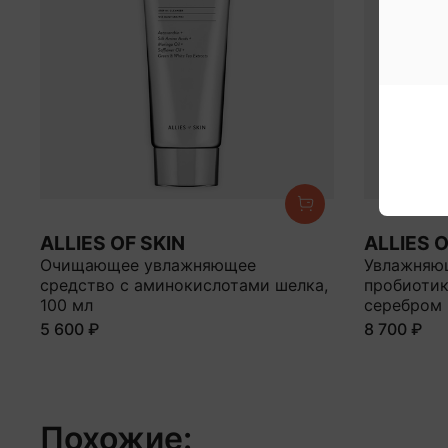
ALLIES OF SKIN
ALLIES O
Очищающее увлажняющее
Увлажняю
средство с аминокислотами шелка,
пробиотик
100 мл
серебром
5 600 ₽
8 700 ₽
Похожие: