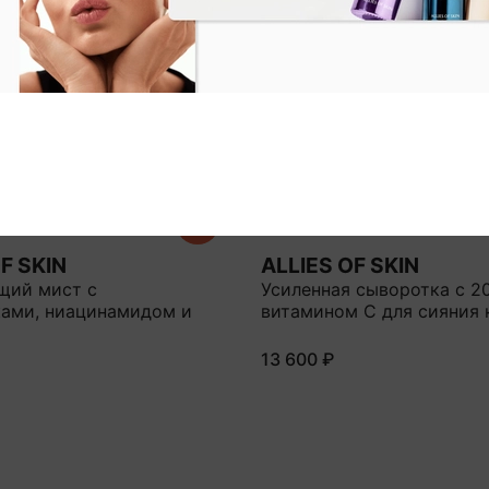
F SKIN
ALLIES OF SKIN
щий мист с
Усиленная сыворотка с 2
ами, ниацинамидом и
витамином С для сияния
13 600 ₽