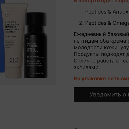
В набор входит 2 пр
Peptides & Antiox
Peptides & Omega
Ежедневный базовый 
пептидам оба крема 
молодости кож
и, ул
Продукты подходят д
Отлично работают с
активами.
На упаковке есть с
Уведомить о 