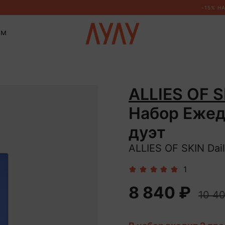
ом
ALLIES OF S
Набор Еже
дуэт
ALLIES OF SKIN Dail
1
8 840 ₽
10 4