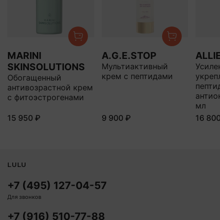
MARINI
A.G.E.STOP
ALLI
SKINSOLUTIONS
Мультиактивный
Усиле
крем с пептидами
укре
Обогащенный
пепти
антивозрастной крем
антио
с фитоэстрогенами
мл
15 950 ₽
9 900 ₽
16 80
LULU
+7 (495) 127-04-57
Для звонков
+7 (916) 510-77-88