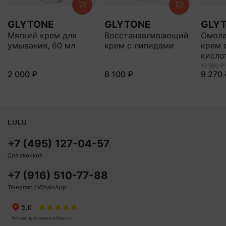
GLYTONE
GLYTONE
GLY
Мягкий крем для
Восстанавливающий
Омол
умывания, 60 мл
крем с липидами
крем 
кисло
10 300 ₽
2 000 ₽
6 100 ₽
9 270 
LULU
+7 (495) 127-04-57
Для звонков
+7 (916) 510-77-88
Telegram / WhatsApp