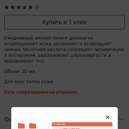
0
Купить в 1 клик
Ежедневный мягкий пилинг деликатно
отшелушивает кожу, увлажняет и возвращает
сияние. Молочная кислота сокращает пигментацию
и воспаления, разглаживает шероховатости и
выравнивает тон.
Объем: 30 мл.
Для всех типов кожи.
Есть повреждения на упаковке.
Описание