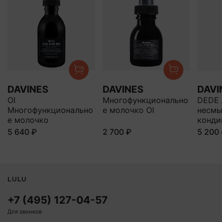
DAVINES
DAVINES
DAVI
OI
Многофункционально
DEDE 
Многофункционально
е молочко OI
несм
е молочко
конди
5 640 ₽
2 700 ₽
5 200
LULU
+7 (495) 127-04-57
Для звонков