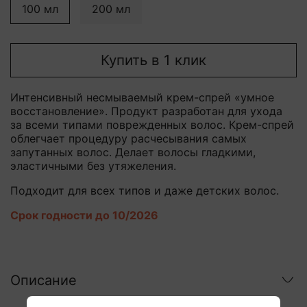
100 мл
200 мл
Купить в 1 клик
Интенсивный несмываемый крем-спрей «умное
восстановление». Продукт разработан для ухода
за всеми типами поврежденных волос. Крем-спрей
облегчает процедуру расчесывания самых
запутанных волос. Делает волосы гладкими,
эластичными без утяжеления.
Подходит для всех типов и даже детских волос.
Срок годности до 10/2026
Описание