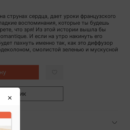
на струнах сердца, дает уроки французского
ладкие воспоминания, которые ты будешь
крете, что зря! Из этой истории вышла бы
omantique. И если на утро накинуть его
удет пахнуть именно так, как это диффузор
деколоном, смолистой зеленью и мускусной
ну
 в 1 клик