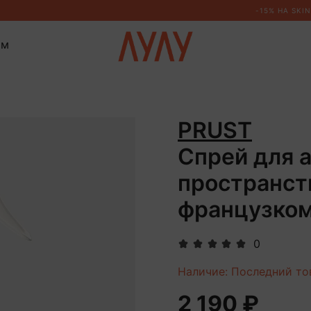
ом
PRUST
Спрей для 
пространст
французком
0
Наличие: Последний то
2 190 ₽