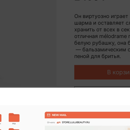
Он виртуозно играет 
шарма и оставляет с
хранить от всех в се
отличная mélodrame r
белую рубашку, она б
— бальзамическим о
пеной для бритья.
В корзи
Купить
Характеристики