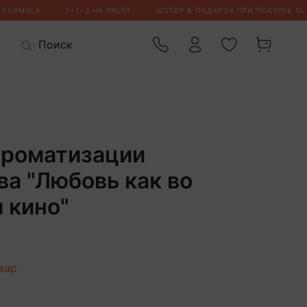
ароматизации
ва "Любовь как во
 кино"
вар