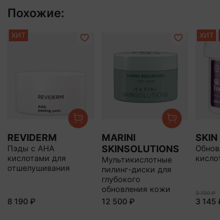
Похожие:
ХИТ
ХИТ
REVIDERM
MARINI
SKIN
SKINSOLUTIONS
Пэды с АНА
Обнов
кислотами для
кисло
Мультикислотные
отшелушивания
пилинг-диски для
глубокого
обновления кожи
3 700 ₽
8 190 ₽
12 500 ₽
3 145 