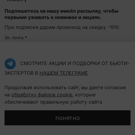
Подпишитесь на нашу имейл рассылку, чтобы
первыми узнавать о новинках и акциях.
При подписке дарим промокод на скидку -10%:
Эл. почта
*
Подписаться
СМОТРИТЕ АКЦИИ И ПОДБОРКИ ОТ БЬЮТИ-
ЭКСПЕРТОВ В
НАШЕМ ТЕЛЕГРАМЕ
Нажав на кнопку "Подписаться", Вы соглашаетесь с
политикой конфиденциальности
Продолжая использовать сайт, вы даете согласие
на
обработку файлов cookie
, которые
обеспечивают правильную работу сайта
В корзину
понятно
Главная
Поиск
Корзина
Избранное
Профиль