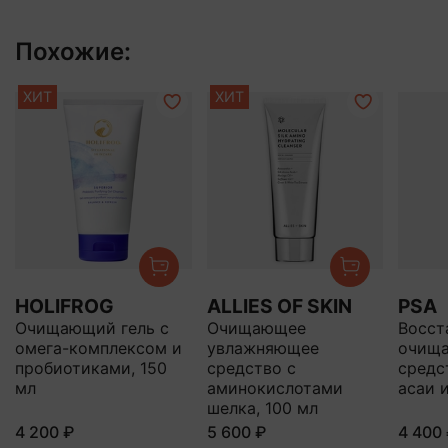
Похожие:
ХИТ
ХИТ
HOLIFROG
ALLIES OF SKIN
PSA
Очищающий гель с
Очищающее
Восст
омега-комплексом и
увлажняющее
очищ
пробиотиками, 150
средство с
средс
мл
аминокислотами
асаи 
шелка, 100 мл
4 200 ₽
5 600 ₽
4 400