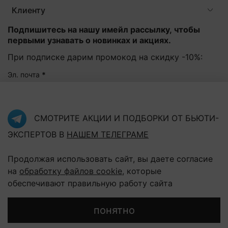
Клиенту
Подпишитесь на нашу имейл рассылку, чтобы
первыми узнавать о новинках и акциях.
При подписке дарим промокод на скидку -10%:
Эл. почта
*
Подписаться
СМОТРИТЕ АКЦИИ И ПОДБОРКИ ОТ БЬЮТИ-
ЭКСПЕРТОВ В
НАШЕМ ТЕЛЕГРАМЕ
Нажав на кнопку "Подписаться", Вы соглашаетесь с
политикой конфиденциальности
Продолжая использовать сайт, вы даете согласие
на
обработку файлов cookie
, которые
обеспечивают правильную работу сайта
В корзину
понятно